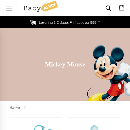
×
Levering 1-2 dage. Fri fragt over
999,-
*
Mickey Mouse
Mærker