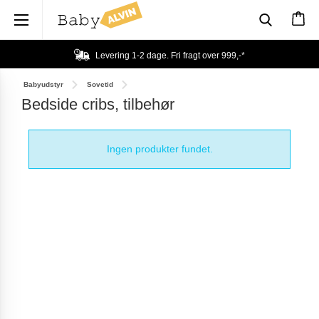
×
Levering 1-2 dage. Fri fragt over
999,-
*
Babyudstyr
Sovetid
Bedside cribs, tilbehør
Ingen produkter fundet.