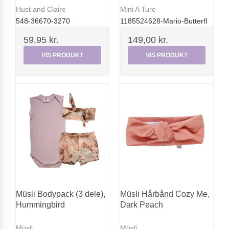
Hust and Claire
Mini A Ture
548-36670-3270
1185524628-Mario-Butterfl
59,95 kr.
149,00 kr.
VIS PRODUKT
VIS PRODUKT
Müsli Bodypack (3 dele),
Müsli Hårbånd Cozy Me,
Hummingbird
Dark Peach
Müsli
Müsli