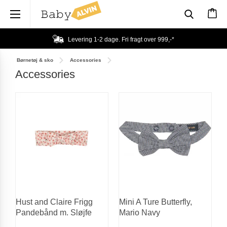
×
Levering 1-2 dage. Fri fragt over
999,-
*
Børnetøj & sko
Accessories
Accessories
Hust and Claire Frigg
Mini A Ture Butterfly,
Pandebånd m. Sløjfe
Mario Navy