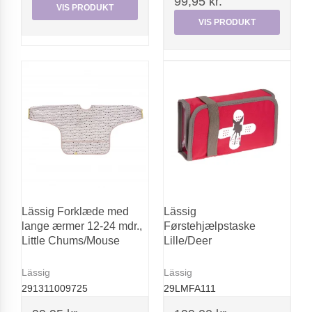
99,95 kr.
VIS PRODUKT
VIS PRODUKT
Lässig Forklæde med
Lässig
lange ærmer 12-24 mdr.,
Førstehjælpstaske
Little Chums/Mouse
Lille/Deer
Lässig
Lässig
291311009725
29LMFA111