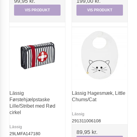
99,95 kr.
199,00 kr.
VIS PRODUKT
VIS PRODUKT
Lässig
Lässig Hagesmæk, Little
Førstehjælpstaske
Chums/Cat
Lille/Stribet med Rød
cirkel
Lässig
291311006108
Lässig
89,95 kr.
29LMFA147180