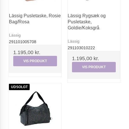
Lässig Pusletaske, Rosie
Lässig Rygsæk og
Bag/Rosa
Pusletaske,
Goldie/Koksgrå
Lässig
Lässig
291101005708
291103010222
1.195,00 kr.
1.195,00 kr.
VIS PRODUKT
VIS PRODUKT
UDSOLGT