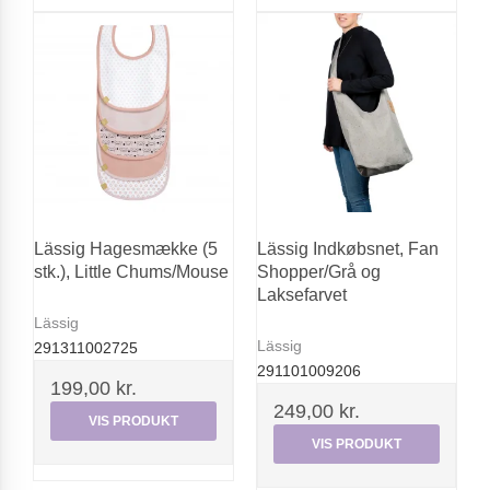
Lässig Hagesmække (5
Lässig Indkøbsnet, Fan
stk.), Little Chums/Mouse
Shopper/Grå og
Laksefarvet
Lässig
Lässig
291311002725
291101009206
199,00 kr.
249,00 kr.
VIS PRODUKT
VIS PRODUKT