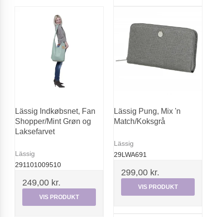
Lässig Indkøbsnet, Fan
Lässig Pung, Mix 'n
Shopper/Mint Grøn og
Match/Koksgrå
Laksefarvet
Lässig
Lässig
29LWA691
291101009510
299,00 kr.
249,00 kr.
VIS PRODUKT
VIS PRODUKT