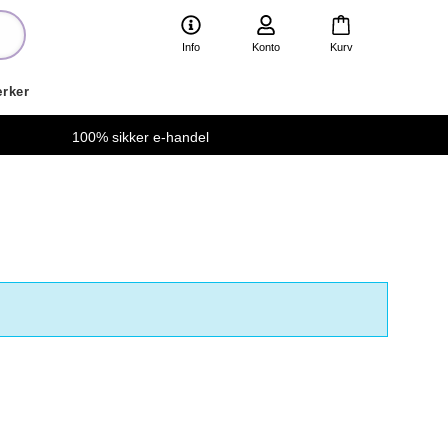
Info
Konto
Kurv
rker
100% sikker e-handel