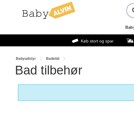
Bab
Køb stort og spar
Babyudstyr
Badetid
Bad tilbehør