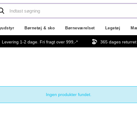
yudstyr
Børnetøj & sko
Børneværelset
Legetøj
Mæ
Levering 1-2 dage. Fri fragt over
999,-
*
365 dages returret
Ingen produkter fundet.