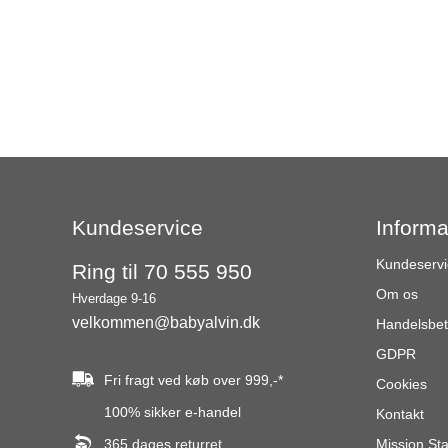
Kundeservice
Informa
Kundeservi
Ring til 70 555 950
Om os
Hverdage 9-16
velkommen@babyalvin.dk
Handelsbet
GDPR
Fri fragt ved køb over
999,-
*
Cookies
100% sikker e-handel
Kontakt
365 dages returret
Mission St