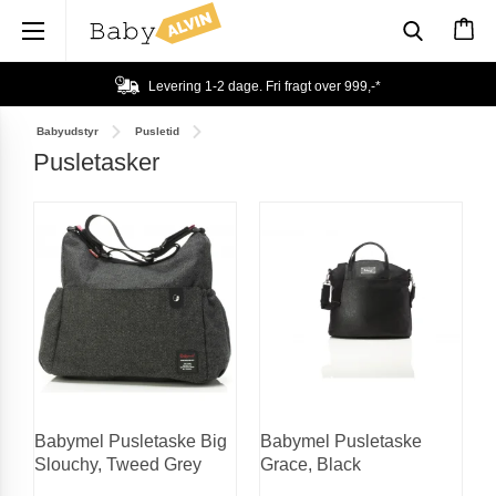
×
365 dages returret
Babyudstyr
Pusletid
Pusletasker
Babymel Pusletaske Big
Babymel Pusletaske
Slouchy, Tweed Grey
Grace, Black