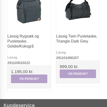
Lässig Rygsæk og
Lässig Twin Pusletaske,
Pusletaske,
Triangle Dark Grey
Goldie/Koksgrå
Lässig
Lässig
291101006207
291103010222
999,00 kr.
1.195,00 kr.
VIS PRODUKT
VIS PRODUKT
Kundeservice