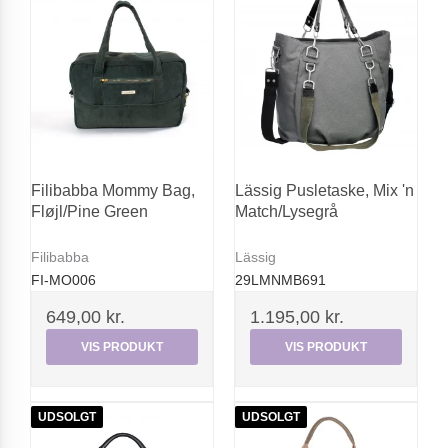
Filibabba Mommy Bag,
Lässig Pusletaske, Mix 'n
Fløjl/Pine Green
Match/Lysegrå
Filibabba
Lässig
FI-MO006
29LMNMB691
649,00 kr.
1.195,00 kr.
VIS PRODUKT
VIS PRODUKT
UDSOLGT
UDSOLGT