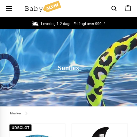
×
Levering 1-2 dage. Fri fragt over
999,-
*
Sunflex
Mærker
UDSOLGT