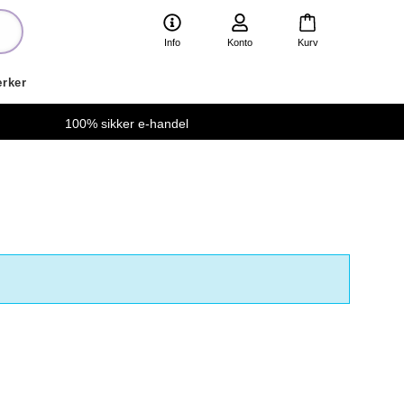
Info
Konto
Kurv
rker
100% sikker e-handel