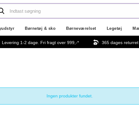
yudstyr
Børnetøj & sko
Børneværelset
Legetøj
Mæ
Levering 1-2 dage. Fri fragt over
999,-
*
365 dages returret
Ingen produkter fundet.