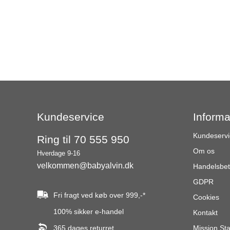
Kundeservice
Informa
Kundeservi
Ring til 70 555 950
Om os
Hverdage 9-16
velkommen@babyalvin.dk
Handelsbet
GDPR
Fri fragt ved køb over
999,-
*
Cookies
100% sikker e-handel
Kontakt
365 dages returret
Mission St