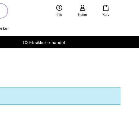
Info
Konto
Kurv
rker
100% sikker e-handel