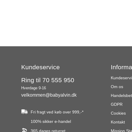
Kundeservice
Informa
Kundeservi
Ring til 70 555 950
Om os
Hverdage 9-16
velkommen@babyalvin.dk
Handelsbet
GDPR
Fri fragt ved køb over
999,-
*
Cookies
100% sikker e-handel
Kontakt
365 dages returret
Mission St