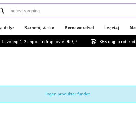
yudstyr
Børnetøj & sko
Børneværelset
Legetøj
Mæ
Levering 1-2 dage. Fri fragt over
999,-
*
365 dages returret
Ingen produkter fundet.