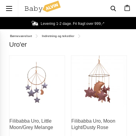
×
Levering 1-2 dage. Fri fragt over
999,-
*
Børneværelset
Indretning og tekstiler
Uro'er
Filibabba Uro, Little
Filibabba Uro, Moon
Moon/Grey Melange
Light/Dusty Rose