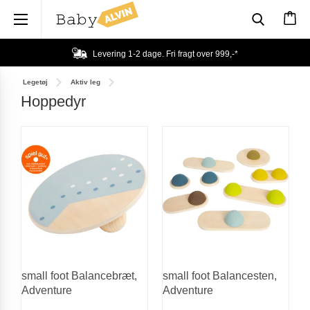
×
Levering 1-2 dage. Fri fragt over
999,-
*
Legetøj
Aktiv leg
Hoppedyr
small foot Balancebræt,
small foot Balancesten,
Adventure
Adventure