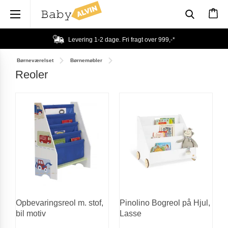
×
Levering 1-2 dage. Fri fragt over
999,-
*
Børneværelset
Børnemøbler
Reoler
Opbevaringsreol m. stof,
Pinolino Bogreol på Hjul,
bil motiv
Lasse