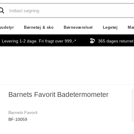
yudstyr
Børnetøj & sko
Børneværelset
Legetøj
Mæ
Levering 1-2 dage. Fri fragt over
999,-
*
365 dages returret
Barnets Favorit Badetermometer
Barnets Favorit
BF-10059