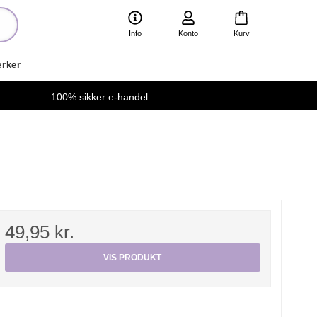
Info
Konto
Kurv
rker
100% sikker e-handel
49,95 kr.
VIS PRODUKT