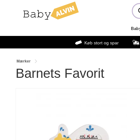
Bab
Køb stort og spar
Mærker
Barnets Favorit