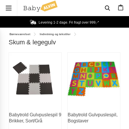
×
Levering 1-2 dage. Fri fragt over
999,-
*
Børneværelset
Indretning og tekstiler
Skum & legegulv
Babytrold Gulvpuslespil 9
Babytrold Gulvpuslespil,
Brikker, Sort/Grå
Bogstaver