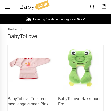
×
Levering 1-2 dage. Fri fragt over
999,-
*
Mærker
BabyToLove
BabyToLove Forklæde
BabyToLove Nakkepude,
med lange ærmer, Pink
Frø