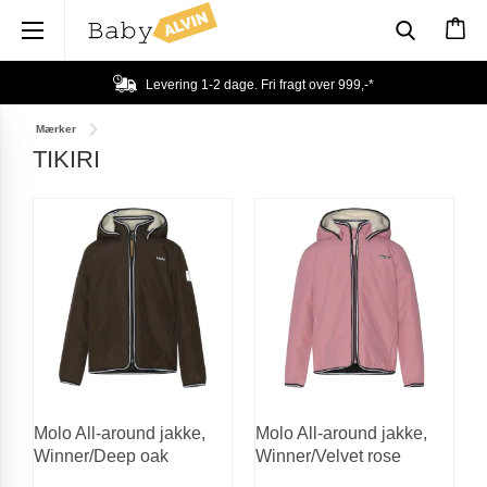
×
Levering 1-2 dage. Fri fragt over
999,-
*
Mærker
TIKIRI
Molo All-around jakke,
Molo All-around jakke,
Winner/Deep oak
Winner/Velvet rose