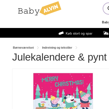
Bab
Køb stort og spar
Børneværelset
Indretning og tekstiler
Julekalendere & pynt