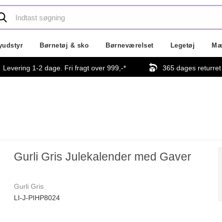
yudstyr
Børnetøj & sko
Børneværelset
Legetøj
Mæ
Levering 1-2 dage. Fri fragt over
999,-
*
365 dages returret
Gurli Gris Julekalender med Gaver
Gurli Gris
LI-J-PIHP8024