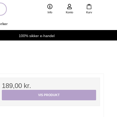
Info
Konto
Kurv
rker
100% sikker e-handel
189,00 kr.
VIS PRODUKT