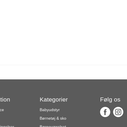
tion
Kategorier
Følg os
ce
Babyudstyr
Børnetøj & sko
ingelser
Børneværelset