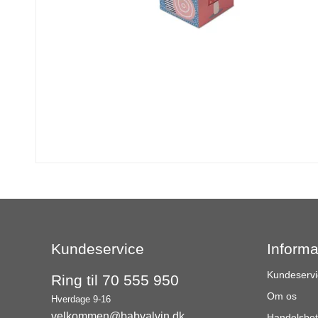
Kundeservice
Informa
Kundeservi
Ring til 70 555 950
Om os
Hverdage 9-16
velkommen@babyalvin.dk
Handelsbet