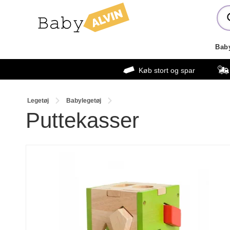
Bab
Køb stort og spar
Legetøj
Babylegetøj
Puttekasser