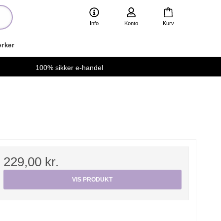
Info
Konto
Kurv
rker
100% sikker e-handel
229,00 kr.
VIS PRODUKT