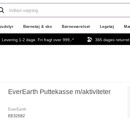
yudstyr
Børnetøj & sko
Børneværelset
Legetøj
Mæ
Levering 1-2 dage. Fri fragt over
999,-
*
365 dages returret
EverEarth Puttekasse m/aktiviteter
EverEarth
EE32582