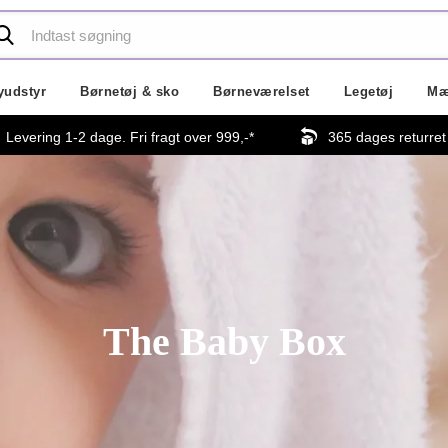
yudstyr
Børnetøj & sko
Børneværelset
Legetøj
Mæ
Levering 1-2 dage. Fri fragt over
999,-
*
365 dages returret
The Baby Box