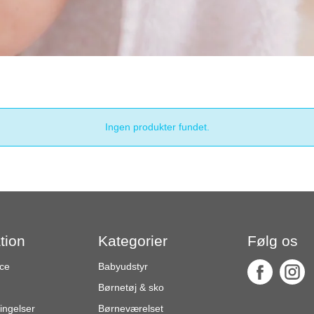
Ingen produkter fundet.
tion
Kategorier
Følg os
ce
Babyudstyr
Børnetøj & sko
ingelser
Børneværelset