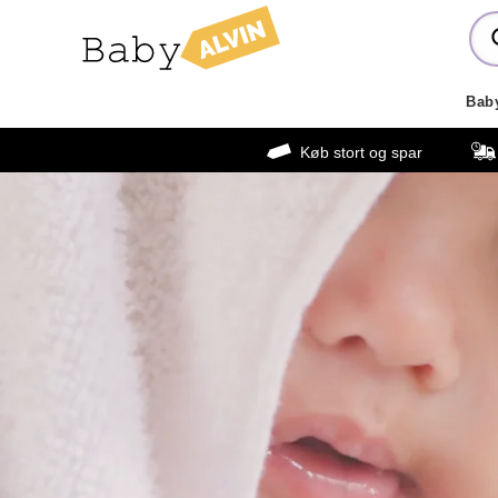
Bab
Køb stort og spar