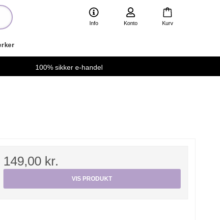
Info
Konto
Kurv
rker
100% sikker e-handel
149,00 kr.
VIS PRODUKT