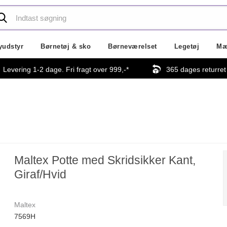
yudstyr
Børnetøj & sko
Børneværelset
Legetøj
Mæ
Levering 1-2 dage. Fri fragt over
999,-
*
365 dages returret
Maltex Potte med Skridsikker Kant,
Giraf/Hvid
Maltex
7569H