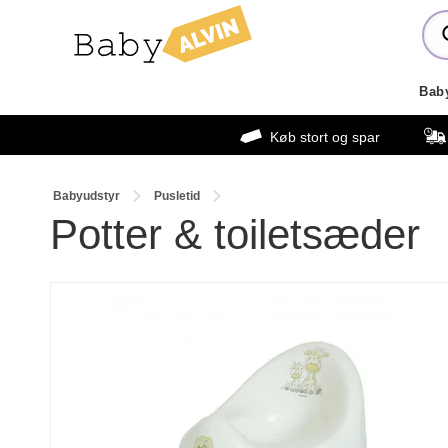
Bab
Køb stort og spar
Babyudstyr
Pusletid
Potter & toiletsæder