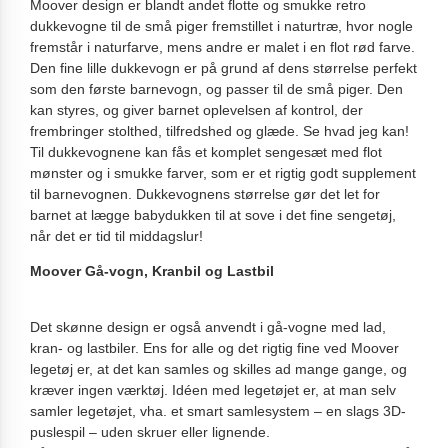
Moover design er blandt andet flotte og smukke retro
dukkevogne til de små piger fremstillet i naturtræ, hvor nogle
fremstår i naturfarve, mens andre er malet i en flot rød farve.
Den fine lille dukkevogn er på grund af dens størrelse perfekt
som den første barnevogn, og passer til de små piger. Den
kan styres, og giver barnet oplevelsen af kontrol, der
frembringer stolthed, tilfredshed og glæde. Se hvad jeg kan!
Til dukkevognene kan fås et komplet sengesæt med flot
mønster og i smukke farver, som er et rigtig godt supplement
til barnevognen. Dukkevognens størrelse gør det let for
barnet at lægge babydukken til at sove i det fine sengetøj,
når det er tid til middagslur!
Moover Gå-vogn, Kranbil og Lastbil
Det skønne design er også anvendt i gå-vogne med lad,
kran- og lastbiler. Ens for alle og det rigtig fine ved Moover
legetøj er, at det kan samles og skilles ad mange gange, og
kræver ingen værktøj. Idéen med legetøjet er, at man selv
samler legetøjet, vha. et smart samlesystem – en slags 3D-
puslespil – uden skruer eller lignende.