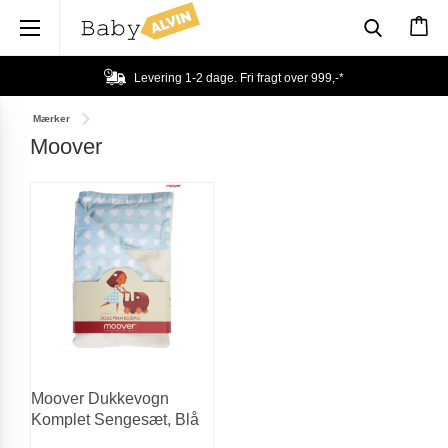
×
Levering 1-2 dage. Fri fragt over
999,-
*
Mærker
Moover
Moover Dukkevogn
Komplet Sengesæt, Blå