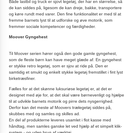
Både lastbil og truck er sjovt legetøj, der har en størrelse, så
de kan siddes på, ligesom de kan dreje, bakke, transportere
og køre rundt med varer. Den fine funktionalitet er med til at
fremme barnets lyst til at udforske og øve motorik, som
fremmer sociale kompetencer og færdigheder.
Moover Gyngehest
Til Moover serien hører også den gode gamle gyngehest,
som de fleste børn kan have meget glæde af. En gyngehest
er stykke retro legetøj, som er sjov at ride på. Den er
samtidig et smukt og enkelt stykke legetøj fremstillet i fint lyst
birketræsfiner.
Fælles for at det skønne luksuriøse legetøj er, at det er
designet med øje for, at det skal være børnevenligt og hjælpe
til at udvikle barnets motorik og pirre dets nysgerrighed.
Derfor kan det meste af Moovers trælegetøj siddes på,
skubbes med og samles og skilles ad.
En del af produkterne leveres usamlet i flot kasse med
håndtag, men samles ganske let ved hjælp af et simpelt klik-
system - og uden brug af værktøj.