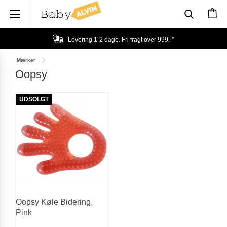
×
Levering 1-2 dage. Fri fragt over
999,-
*
Mærker
Oopsy
UDSOLGT
Oopsy Køle Bidering,
Pink